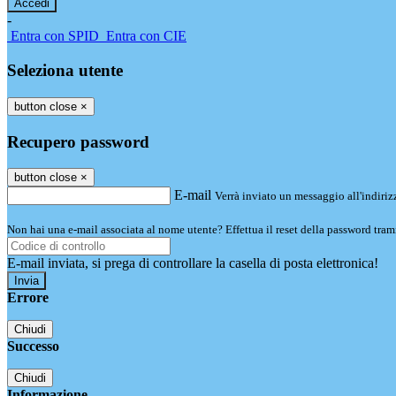
-
Entra con SPID
Entra con CIE
Seleziona utente
button close
×
Recupero password
button close
×
E-mail
Verrà inviato un messaggio all'indirizz
Non hai una e-mail associata al nome utente? Effettua il reset della password tram
E-mail inviata, si prega di controllare la casella di posta elettronica!
Errore
Chiudi
Successo
Chiudi
Informazione