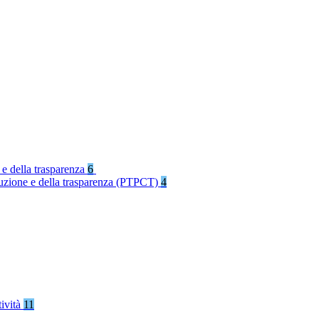
 e della trasparenza
6
rruzione e della trasparenza (PTPCT)
4
tività
11