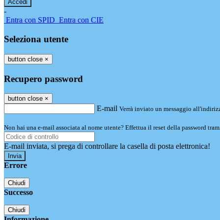
-
Entra con SPID
Entra con CIE
Seleziona utente
button close
×
Recupero password
button close
×
E-mail
Verrà inviato un messaggio all'indirizz
Non hai una e-mail associata al nome utente? Effettua il reset della password tram
E-mail inviata, si prega di controllare la casella di posta elettronica!
Errore
Chiudi
Successo
Chiudi
Informazione