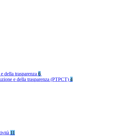
 e della trasparenza
6
rruzione e della trasparenza (PTPCT)
4
tività
11