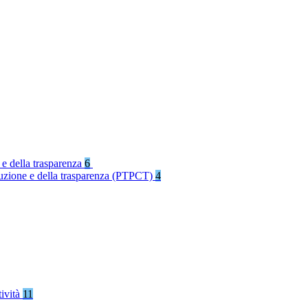
 e della trasparenza
6
rruzione e della trasparenza (PTPCT)
4
tività
11