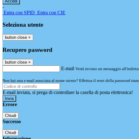
-
Entra con SPID
Entra con CIE
Seleziona utente
button close
×
Recupero password
button close
×
E-mail
Verrà inviato un messaggio all'indirizz
Non hai una e-mail associata al nome utente? Effettua il reset della password tram
E-mail inviata, si prega di controllare la casella di posta elettronica!
Errore
Chiudi
Successo
Chiudi
Informazione