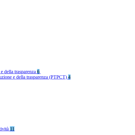
 e della trasparenza
6
rruzione e della trasparenza (PTPCT)
4
tività
11