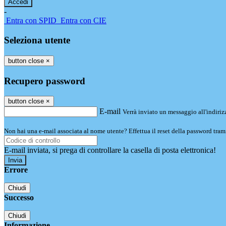
-
Entra con SPID
Entra con CIE
Seleziona utente
button close
×
Recupero password
button close
×
E-mail
Verrà inviato un messaggio all'indirizz
Non hai una e-mail associata al nome utente? Effettua il reset della password tram
E-mail inviata, si prega di controllare la casella di posta elettronica!
Errore
Chiudi
Successo
Chiudi
Informazione