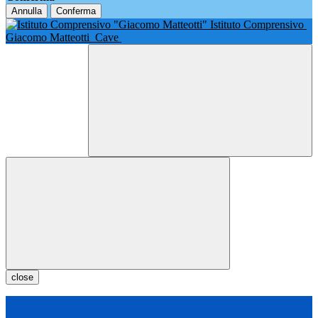
Annulla
Conferma
Istituto Comprensivo
Giacomo Matteotti
Cave
close