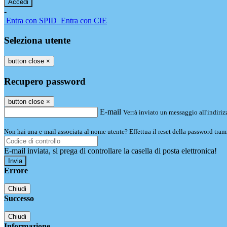
-
Entra con SPID
Entra con CIE
Seleziona utente
button close
×
Recupero password
button close
×
E-mail
Verrà inviato un messaggio all'indirizz
Non hai una e-mail associata al nome utente? Effettua il reset della password tram
E-mail inviata, si prega di controllare la casella di posta elettronica!
Errore
Chiudi
Successo
Chiudi
Informazione