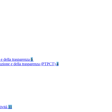
 e della trasparenza
6
rruzione e della trasparenza (PTPCT)
4
tività
11