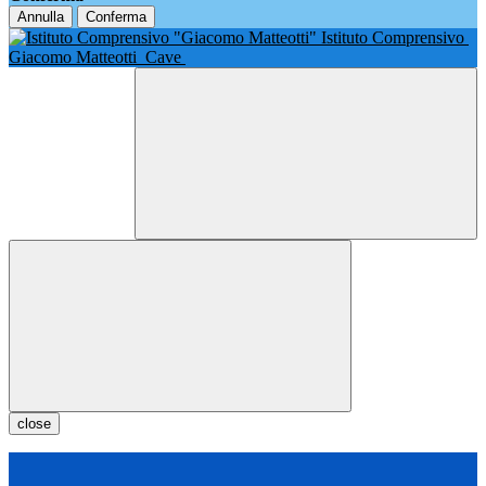
Annulla
Conferma
Istituto Comprensivo
Giacomo Matteotti
Cave
close