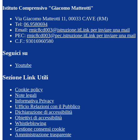
Istituto Comprensivo "Giacomo Matteotti"
Via Giacomo Matteotti 11, 00033 CAVE (RM)
Tel:
06.9580694
Email:
rmic8cd003@istruzione.it
Link per inviare una mail
PEC:
rmic8cd003@pec.istruzione.it
Link per inviare una mail
C.F.: 93016960580
Seguici su
Youtube
Sezione Link Utili
Cookie policy
Note legali
Informativa Privacy
Ufficio Relazioni con il Pubblico
Dichiarazione di accessibilità
Obiettivi di accessibilità
Whistleblowing
Gestione consensi cookie
Amministrazione trasparente