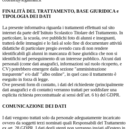
FINALITÀ DEL TRATTAMENTO, BASE GIURIDICA e
TIPOLOGIA DEI DATI
La presente informativa riguarda i trattamenti effettuati sul sito
internet da parte dell’Istituto Scolastico Titolare del Trattamento. In
particolare, la scuola, ove pubblichi foto di alunni e insegnanti,
tratterà delle immagini e lo farà al solo fine di documentare attività
didattiche di particolare pregio avendo cura di non rendere
identificabili gli alunni in mancanza di base giuridica che non si
identifichi nel perseguimento di un interesse pubblico. Alcuni dati
personali (come dati anagrafici, informazioni sul ruolo ricoperto, e
CV) potrebbero emergere dalla sezione "amministrazione
trasparente" e/o dall' "albo online", in quel caso il trattamento è
eseguito in forza di legge.
Ove presenti form di contatto, i dati del richiedente (principalmente
dati anagrafici e di contatto) verranno trattati per soddisfare una
esplicita richiesta precontrattuale ai sensi dell’art. 6 b) del GDPR.
COMUNICAZIONE DEI DATI
I dati vengono trattati solo da personale adeguatamente incaricato
ovvero da soggetti terzi nominati quali Responsabili del Trattamento
ex art. 28 GDPR. I dati degli utenti non verranno inviati all'estero in