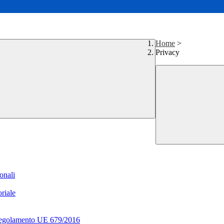
Home
>
Privacy
sonali
oriale
- Regolamento UE 679/2016