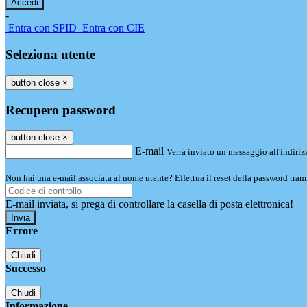
-
Entra con SPID
Entra con CIE
Seleziona utente
button close
×
Recupero password
button close
×
E-mail
Verrà inviato un messaggio all'indirizz
Non hai una e-mail associata al nome utente? Effettua il reset della password tram
E-mail inviata, si prega di controllare la casella di posta elettronica!
Errore
Chiudi
Successo
Chiudi
Informazione