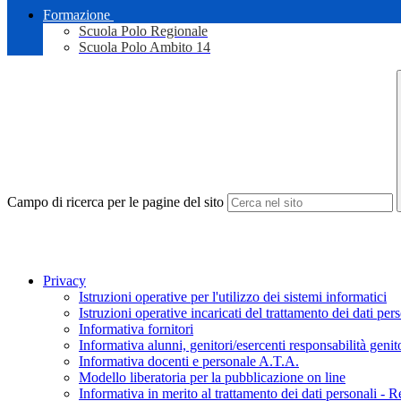
Formazione
Scuola Polo Regionale
Scuola Polo Ambito 14
Campo di ricerca per le pagine del sito
Privacy
Istruzioni operative per l'utilizzo dei sistemi informatici
Istruzioni operative incaricati del trattamento dei dati per
Informativa fornitori
Informativa alunni, genitori/esercenti responsabilità genit
Informativa docenti e personale A.T.A.
Modello liberatoria per la pubblicazione on line
Informativa in merito al trattamento dei dati personali 