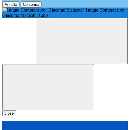
Annulla
Conferma
Istituto Comprensivo
Giacomo Matteotti
Cave
close