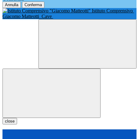
Annulla
Conferma
Istituto Comprensivo
Giacomo Matteotti
Cave
close