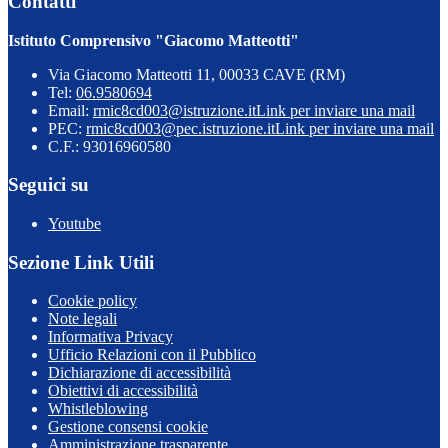
Contatti
Istituto Comprensivo "Giacomo Matteotti"
Via Giacomo Matteotti 11, 00033 CAVE (RM)
Tel:
06.9580694
Email:
rmic8cd003@istruzione.it
Link per inviare una mail
PEC:
rmic8cd003@pec.istruzione.it
Link per inviare una mail
C.F.: 93016960580
Seguici su
Youtube
Sezione Link Utili
Cookie policy
Note legali
Informativa Privacy
Ufficio Relazioni con il Pubblico
Dichiarazione di accessibilità
Obiettivi di accessibilità
Whistleblowing
Gestione consensi cookie
Amministrazione trasparente