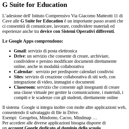
G Suite for Education
L’adesione dell' Istituto Comprensivo Via Giacomo Matteotti 11 di
Cave alle
G Suite for Education
è un importante passo avanti che
ci consentirà di comunicare, lavorare, condividere materiali ed
esperienze anche tra
device con Sistemi Operativi differenti
.
Le Google Apps comprendono:
Gmail
: servizio di posta elettronica
Drive
: un servizio che consente di creare, archiviare,
condividere e persino modificare documenti direttamente
online, anche in modalità collaborativa
Calendar
: servizio per predisporre calendari condivisi
Sites
: servizio di creazione collaborativa di siti web, con
integrazione di video, immagini e documenti
Classroom
: servizio che consente agli insegnanti di creare
una classe virtuale per gestire la comunicazione, i materiali, i
compiti e le scadenze con gli studenti, direttamente online
Il sistema Google si integra inoltre con molte altre applicazioni web,
consentendo il salvataggio di file in Drive.
Esempi: Geogebra, Mindomo, Cacoo, Mindmap …
Per accedere alle diverse applicazioni bisogna disporre di
un
account Google dedicato al dominio della scuola
.