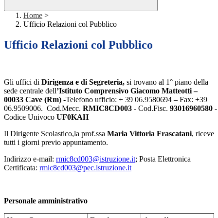
Home
>
Ufficio Relazioni col Pubblico
Ufficio Relazioni col Pubblico
Gli uffici di
Dirigenza e di Segreteria,
si trovano al 1° piano della
sede centrale dell
’Istituto Comprensivo Giacomo Matteotti –
00033 Cave (Rm)
-Telefono ufficio: + 39 06.9580694 – Fax: +39
06.9509006. Cod.Mecc.
RMIC8CD003
- Cod.Fisc.
93016960580
-
Codice Univoco
UF0KAH
Il Dirigente Scolastico,la prof.ssa
Maria Vittoria Frascatani
, riceve
tutti i giorni previo appuntamento.
Indirizzo e-mail:
rmic8cd003@istruzione.it
; Posta Elettronica
Certificata:
rmic8cd003@pec.istruzione.it
Personale amministrativo