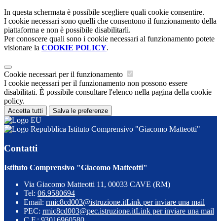
In questa schermata è possibile scegliere quali cookie consentire.
I cookie necessari sono quelli che consentono il funzionamento della
piattaforma e non è possibile disabilitarli.
Per conoscere quali sono i cookie necessari al funzionamento potete
visionare la
COOKIE POLICY
.
Cookie necessari per il funzionamento
I cookie necessari per il funzionamento non possono essere
disabilitati. È possibile consultare l'elenco nella pagina della cookie
policy.
Accetta tutti
Salva le preferenze
Istituto Comprensivo "Giacomo Matteotti"
Contatti
Istituto Comprensivo "Giacomo Matteotti"
Via Giacomo Matteotti 11, 00033 CAVE (RM)
Tel:
06.9580694
Email:
rmic8cd003@istruzione.it
Link per inviare una mail
PEC:
rmic8cd003@pec.istruzione.it
Link per inviare una mail
C.F.: 93016960580