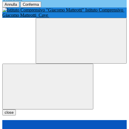
Annulla
Conferma
Istituto Comprensivo
Giacomo Matteotti
Cave
close