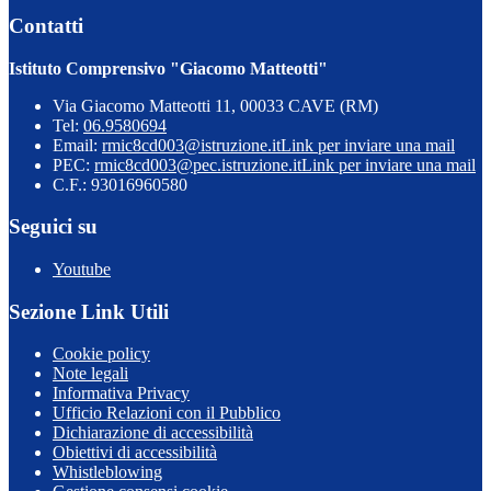
Contatti
Istituto Comprensivo "Giacomo Matteotti"
Via Giacomo Matteotti 11, 00033 CAVE (RM)
Tel:
06.9580694
Email:
rmic8cd003@istruzione.it
Link per inviare una mail
PEC:
rmic8cd003@pec.istruzione.it
Link per inviare una mail
C.F.: 93016960580
Seguici su
Youtube
Sezione Link Utili
Cookie policy
Note legali
Informativa Privacy
Ufficio Relazioni con il Pubblico
Dichiarazione di accessibilità
Obiettivi di accessibilità
Whistleblowing