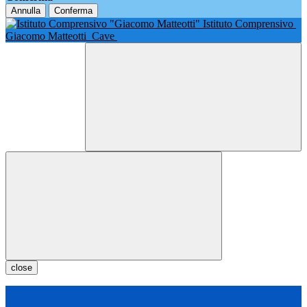
Annulla
Conferma
Istituto Comprensivo
Giacomo Matteotti
Cave
close