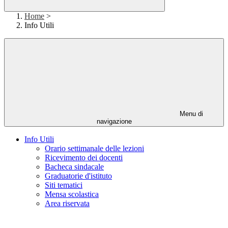
Home
>
Info Utili
Menu di
navigazione
Info Utili
Orario settimanale delle lezioni
Ricevimento dei docenti
Bacheca sindacale
Graduatorie d'istituto
Siti tematici
Mensa scolastica
Area riservata