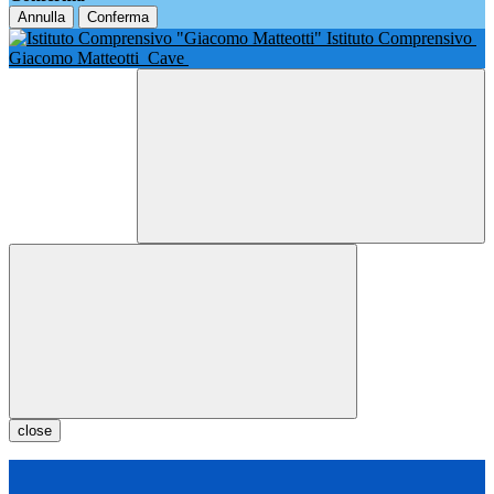
Annulla
Conferma
Istituto Comprensivo
Giacomo Matteotti
Cave
close