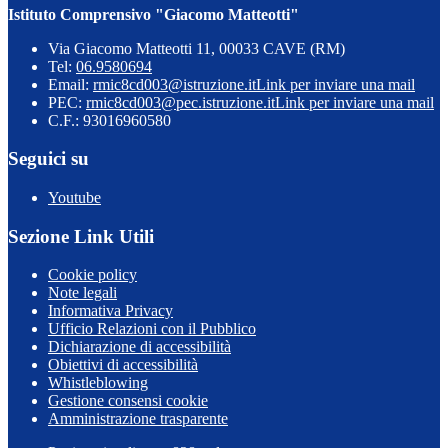
Istituto Comprensivo "Giacomo Matteotti"
Via Giacomo Matteotti 11, 00033 CAVE (RM)
Tel:
06.9580694
Email:
rmic8cd003@istruzione.it
Link per inviare una mail
PEC:
rmic8cd003@pec.istruzione.it
Link per inviare una mail
C.F.: 93016960580
Seguici su
Youtube
Sezione Link Utili
Cookie policy
Note legali
Informativa Privacy
Ufficio Relazioni con il Pubblico
Dichiarazione di accessibilità
Obiettivi di accessibilità
Whistleblowing
Gestione consensi cookie
Amministrazione trasparente