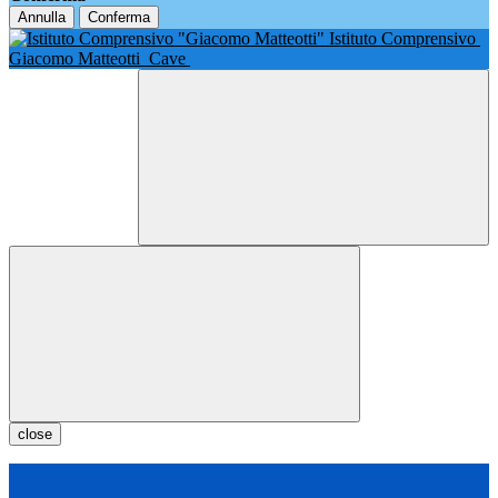
Annulla
Conferma
Istituto Comprensivo
Giacomo Matteotti
Cave
close