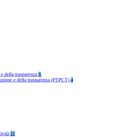
 e della trasparenza
6
rruzione e della trasparenza (PTPCT)
4
tività
11