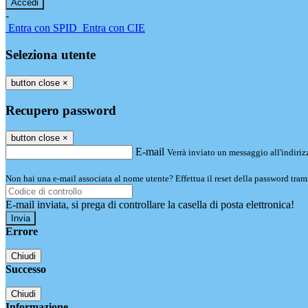
-
Entra con SPID
Entra con CIE
Seleziona utente
button close
×
Recupero password
button close
×
E-mail
Verrà inviato un messaggio all'indirizz
Non hai una e-mail associata al nome utente? Effettua il reset della password tram
E-mail inviata, si prega di controllare la casella di posta elettronica!
Errore
Chiudi
Successo
Chiudi
Informazione