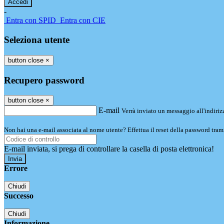
-
Entra con SPID
Entra con CIE
Seleziona utente
button close
×
Recupero password
button close
×
E-mail
Verrà inviato un messaggio all'indirizz
Non hai una e-mail associata al nome utente? Effettua il reset della password tram
E-mail inviata, si prega di controllare la casella di posta elettronica!
Errore
Chiudi
Successo
Chiudi
Informazione