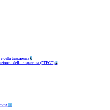
 e della trasparenza
6
rruzione e della trasparenza (PTPCT)
4
tività
11