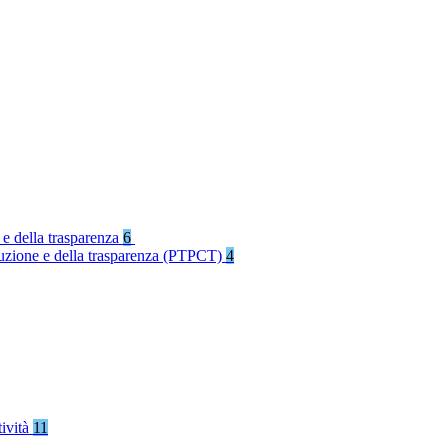
 e della trasparenza
6
rruzione e della trasparenza (PTPCT)
4
tività
11