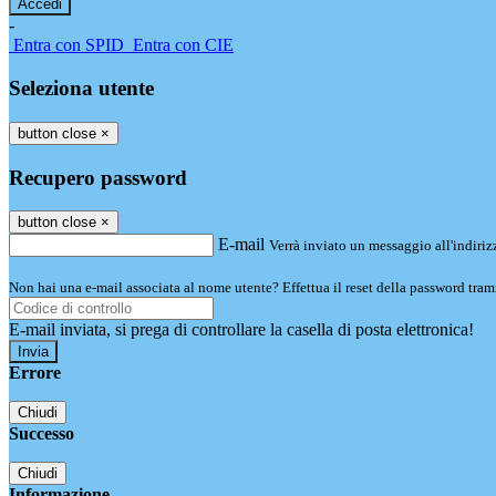
-
Entra con SPID
Entra con CIE
Seleziona utente
button close
×
Recupero password
button close
×
E-mail
Verrà inviato un messaggio all'indirizz
Non hai una e-mail associata al nome utente? Effettua il reset della password tram
E-mail inviata, si prega di controllare la casella di posta elettronica!
Errore
Chiudi
Successo
Chiudi
Informazione