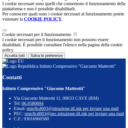
I cookie necessari sono quelli che consentono il funzionamento della
piattaforma e non è possibile disabilitarli.
Per conoscere quali sono i cookie necessari al funzionamento potete
visionare la
COOKIE POLICY
.
Cookie necessari per il funzionamento
I cookie necessari per il funzionamento non possono essere
disabilitati. È possibile consultare l'elenco nella pagina della cookie
policy.
Accetta tutti
Salva le preferenze
Istituto Comprensivo "Giacomo Matteotti"
Contatti
Istituto Comprensivo "Giacomo Matteotti"
Via Giacomo Matteotti 11, 00033 CAVE (RM)
Tel:
06.9580694
Email:
rmic8cd003@istruzione.it
Link per inviare una mail
PEC:
rmic8cd003@pec.istruzione.it
Link per inviare una mail
C.F.: 93016960580