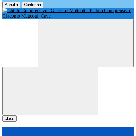
Annulla
Conferma
Istituto Comprensivo
Giacomo Matteotti
Cave
close