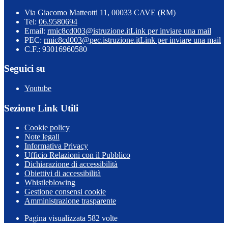
Via Giacomo Matteotti 11, 00033 CAVE (RM)
Tel:
06.9580694
Email:
rmic8cd003@istruzione.it
Link per inviare una mail
PEC:
rmic8cd003@pec.istruzione.it
Link per inviare una mail
C.F.: 93016960580
Seguici su
Youtube
Sezione Link Utili
Cookie policy
Note legali
Informativa Privacy
Ufficio Relazioni con il Pubblico
Dichiarazione di accessibilità
Obiettivi di accessibilità
Whistleblowing
Gestione consensi cookie
Amministrazione trasparente
Pagina visualizzata
582
volte