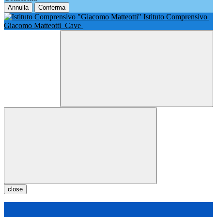
Annulla
Conferma
Istituto Comprensivo
Giacomo Matteotti
Cave
close