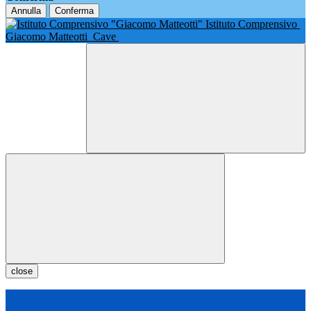
Annulla
Conferma
Istituto Comprensivo
Giacomo Matteotti
Cave
close