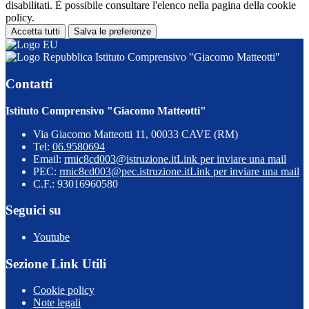
disabilitati. È possibile consultare l'elenco nella pagina della cookie
policy.
Accetta tutti
Salva le preferenze
Istituto Comprensivo "Giacomo Matteotti"
Contatti
Istituto Comprensivo "Giacomo Matteotti"
Via Giacomo Matteotti 11, 00033 CAVE (RM)
Tel:
06.9580694
Email:
rmic8cd003@istruzione.it
Link per inviare una mail
PEC:
rmic8cd003@pec.istruzione.it
Link per inviare una mail
C.F.: 93016960580
Seguici su
Youtube
Sezione Link Utili
Cookie policy
Note legali