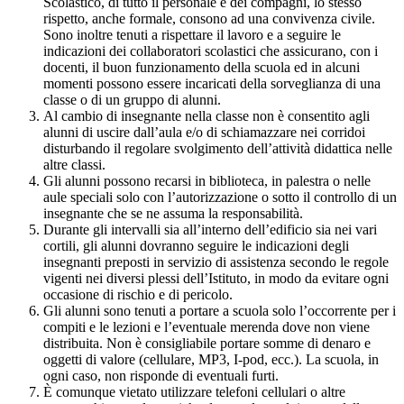
Scolastico, di tutto il personale e dei compagni, lo stesso
rispetto, anche formale, consono ad una convivenza civile.
Sono inoltre tenuti a rispettare il lavoro e a seguire le
indicazioni dei collaboratori scolastici che assicurano, con i
docenti, il buon funzionamento della scuola ed in alcuni
momenti possono essere incaricati della sorveglianza di una
classe o di un gruppo di alunni.
Al cambio di insegnante nella classe non è consentito agli
alunni di uscire dall’aula e/o di schiamazzare nei corridoi
disturbando il regolare svolgimento dell’attività didattica nelle
altre classi.
Gli alunni possono recarsi in biblioteca, in palestra o nelle
aule speciali solo con l’autorizzazione o sotto il controllo di un
insegnante che se ne assuma la responsabilità.
Durante gli intervalli sia all’interno dell’edificio sia nei vari
cortili, gli alunni dovranno seguire le indicazioni degli
insegnanti preposti in servizio di assistenza secondo le regole
vigenti nei diversi plessi dell’Istituto, in modo da evitare ogni
occasione di rischio e di pericolo.
Gli alunni sono tenuti a portare a scuola solo l’occorrente per i
compiti e le lezioni e l’eventuale merenda dove non viene
distribuita. Non è consigliabile portare somme di denaro e
oggetti di valore (cellulare, MP3, I-pod, ecc.). La scuola, in
ogni caso, non risponde di eventuali furti.
È comunque vietato utilizzare telefoni cellulari o altre