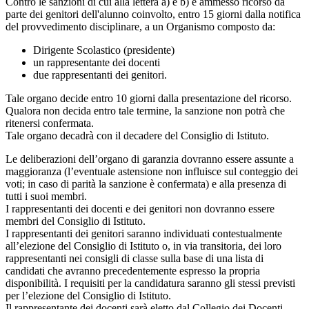
Contro le sanzioni di cui alla lettera a) e b) è ammesso ricorso da
parte dei genitori dell'alunno coinvolto, entro 15 giorni dalla notifica
del provvedimento disciplinare, a un Organismo composto da:
Dirigente Scolastico (presidente)
un rappresentante dei docenti
due rappresentanti dei genitori.
Tale organo decide entro 10 giorni dalla presentazione del ricorso.
Qualora non decida entro tale termine, la sanzione non potrà che
ritenersi confermata.
Tale organo decadrà con il decadere del Consiglio di Istituto.
Le deliberazioni dell’organo di garanzia dovranno essere assunte a
maggioranza (l’eventuale astensione non influisce sul conteggio dei
voti; in caso di parità la sanzione è confermata) e alla presenza di
tutti i suoi membri.
I rappresentanti dei docenti e dei genitori non dovranno essere
membri del Consiglio di Istituto.
I rappresentanti dei genitori saranno individuati contestualmente
all’elezione del Consiglio di Istituto o, in via transitoria, dei loro
rappresentanti nei consigli di classe sulla base di una lista di
candidati che avranno precedentemente espresso la propria
disponibilità. I requisiti per la candidatura saranno gli stessi previsti
per l’elezione del Consiglio di Istituto.
Il rappresentante dei docenti sarà eletto dal Collegio dei Docenti.