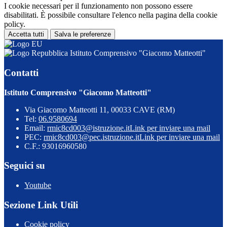
I cookie necessari per il funzionamento non possono essere
disabilitati. È possibile consultare l'elenco nella pagina della cookie
policy.
Accetta tutti
Salva le preferenze
Istituto Comprensivo "Giacomo Matteotti"
Contatti
Istituto Comprensivo "Giacomo Matteotti"
Via Giacomo Matteotti 11, 00033 CAVE (RM)
Tel:
06.9580694
Email:
rmic8cd003@istruzione.it
Link per inviare una mail
PEC:
rmic8cd003@pec.istruzione.it
Link per inviare una mail
C.F.: 93016960580
Seguici su
Youtube
Sezione Link Utili
Cookie policy