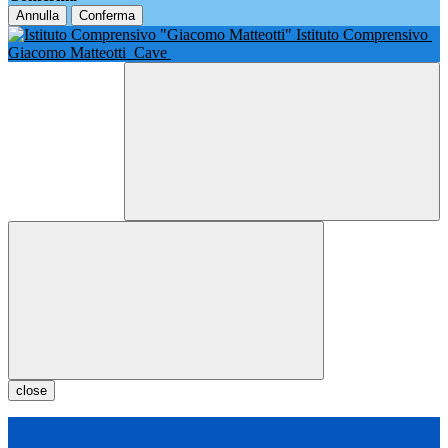
Annulla
Conferma
Istituto Comprensivo
Giacomo Matteotti
Cave
close