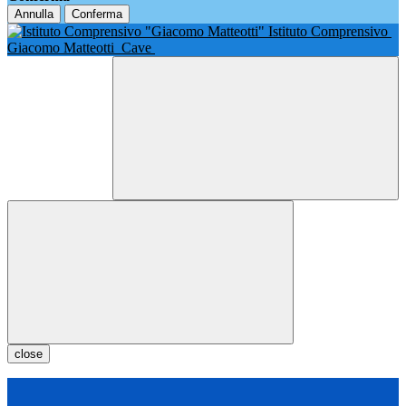
Annulla
Conferma
Istituto Comprensivo
Giacomo Matteotti
Cave
close