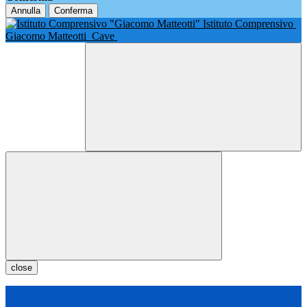
Annulla
Conferma
Istituto Comprensivo
Giacomo Matteotti
Cave
close