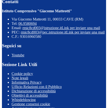
Contatti
Istituto Comprensivo "Giacomo Matteotti"
Via Giacomo Matteotti 11, 00033 CAVE (RM)
Tel:
06.9580694
Email:
rmic8cd003@istruzione.it
Link per inviare una mail
PEC:
rmic8cd003@pec.istruzione.it
Link per inviare una mail
C.F.: 93016960580
Seguici su
Youtube
Sezione Link Utili
Cookie policy
Note legali
Informativa Privacy
Ufficio Relazioni con il Pubblico
Dichiarazione di accessibilità
Obiettivi di accessibilità
Whistleblowing
Gestione consensi cookie