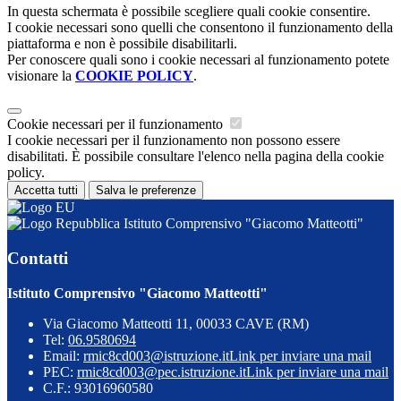
In questa schermata è possibile scegliere quali cookie consentire.
I cookie necessari sono quelli che consentono il funzionamento della
piattaforma e non è possibile disabilitarli.
Per conoscere quali sono i cookie necessari al funzionamento potete
visionare la
COOKIE POLICY
.
Cookie necessari per il funzionamento
I cookie necessari per il funzionamento non possono essere
disabilitati. È possibile consultare l'elenco nella pagina della cookie
policy.
Accetta tutti
Salva le preferenze
Istituto Comprensivo "Giacomo Matteotti"
Contatti
Istituto Comprensivo "Giacomo Matteotti"
Via Giacomo Matteotti 11, 00033 CAVE (RM)
Tel:
06.9580694
Email:
rmic8cd003@istruzione.it
Link per inviare una mail
PEC:
rmic8cd003@pec.istruzione.it
Link per inviare una mail
C.F.: 93016960580