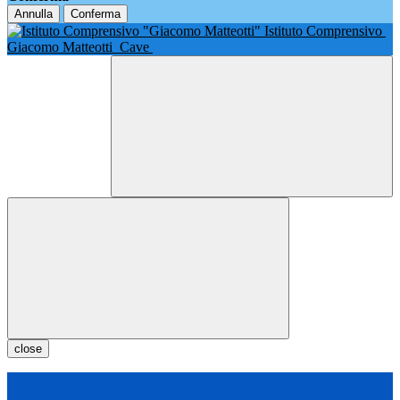
Annulla
Conferma
Istituto Comprensivo
Giacomo Matteotti
Cave
close