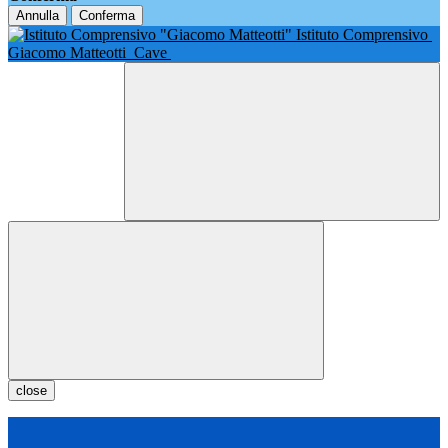
Annulla
Conferma
Istituto Comprensivo
Giacomo Matteotti
Cave
close