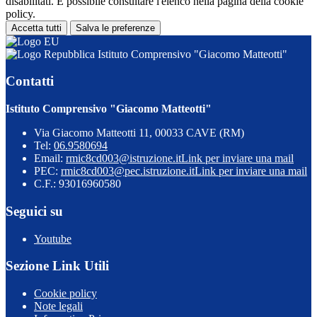
disabilitati. È possibile consultare l'elenco nella pagina della cookie
policy.
Accetta tutti
Salva le preferenze
Istituto Comprensivo "Giacomo Matteotti"
Contatti
Istituto Comprensivo "Giacomo Matteotti"
Via Giacomo Matteotti 11, 00033 CAVE (RM)
Tel:
06.9580694
Email:
rmic8cd003@istruzione.it
Link per inviare una mail
PEC:
rmic8cd003@pec.istruzione.it
Link per inviare una mail
C.F.: 93016960580
Seguici su
Youtube
Sezione Link Utili
Cookie policy
Note legali