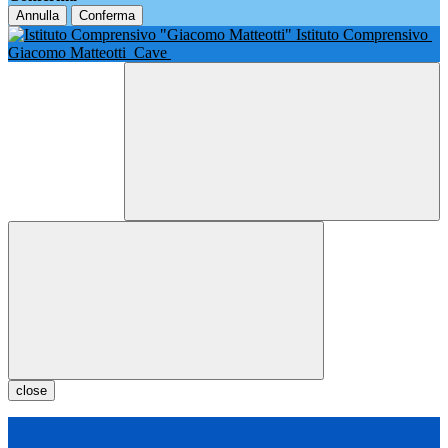
Annulla
Conferma
Istituto Comprensivo
Giacomo Matteotti
Cave
close