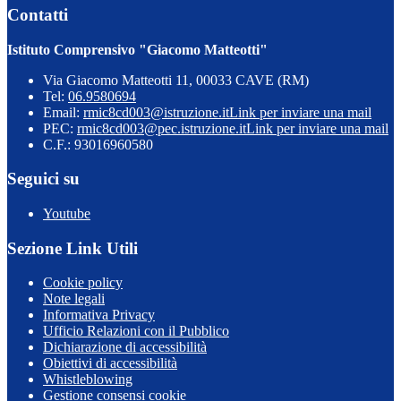
Contatti
Istituto Comprensivo "Giacomo Matteotti"
Via Giacomo Matteotti 11, 00033 CAVE (RM)
Tel:
06.9580694
Email:
rmic8cd003@istruzione.it
Link per inviare una mail
PEC:
rmic8cd003@pec.istruzione.it
Link per inviare una mail
C.F.: 93016960580
Seguici su
Youtube
Sezione Link Utili
Cookie policy
Note legali
Informativa Privacy
Ufficio Relazioni con il Pubblico
Dichiarazione di accessibilità
Obiettivi di accessibilità
Whistleblowing
Gestione consensi cookie