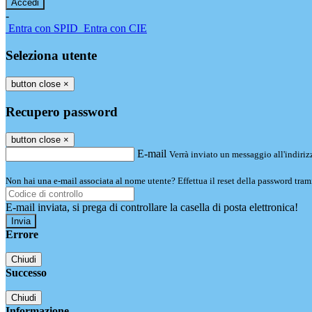
-
Entra con SPID
Entra con CIE
Seleziona utente
button close
×
Recupero password
button close
×
E-mail
Verrà inviato un messaggio all'indirizz
Non hai una e-mail associata al nome utente? Effettua il reset della password tram
E-mail inviata, si prega di controllare la casella di posta elettronica!
Errore
Chiudi
Successo
Chiudi
Informazione