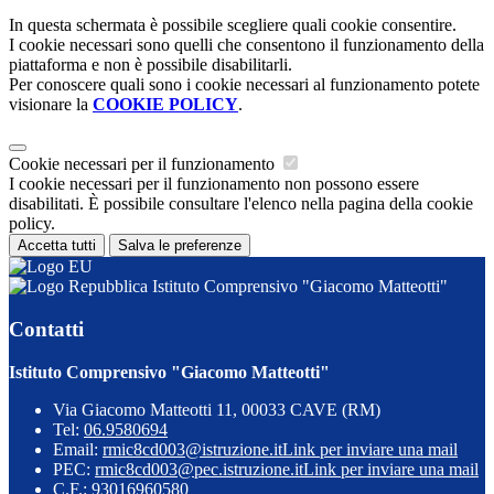
In questa schermata è possibile scegliere quali cookie consentire.
I cookie necessari sono quelli che consentono il funzionamento della
piattaforma e non è possibile disabilitarli.
Per conoscere quali sono i cookie necessari al funzionamento potete
visionare la
COOKIE POLICY
.
Cookie necessari per il funzionamento
I cookie necessari per il funzionamento non possono essere
disabilitati. È possibile consultare l'elenco nella pagina della cookie
policy.
Accetta tutti
Salva le preferenze
Istituto Comprensivo "Giacomo Matteotti"
Contatti
Istituto Comprensivo "Giacomo Matteotti"
Via Giacomo Matteotti 11, 00033 CAVE (RM)
Tel:
06.9580694
Email:
rmic8cd003@istruzione.it
Link per inviare una mail
PEC:
rmic8cd003@pec.istruzione.it
Link per inviare una mail
C.F.: 93016960580