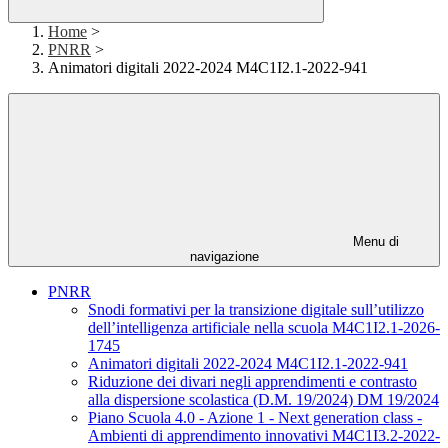
Home
>
PNRR
>
Animatori digitali 2022-2024 M4C1I2.1-2022-941
Menu di
navigazione
PNRR
Snodi formativi per la transizione digitale sull’utilizzo
dell’intelligenza artificiale nella scuola M4C1I2.1-2026-
1745
Animatori digitali 2022-2024 M4C1I2.1-2022-941
Riduzione dei divari negli apprendimenti e contrasto
alla dispersione scolastica (D.M. 19/2024) DM 19/2024
Piano Scuola 4.0 - Azione 1 - Next generation class -
Ambienti di apprendimento innovativi M4C1I3.2-2022-