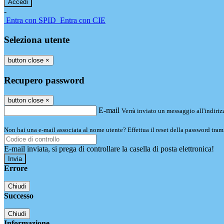
-
Entra con SPID
Entra con CIE
Seleziona utente
button close
×
Recupero password
button close
×
E-mail
Verrà inviato un messaggio all'indirizz
Non hai una e-mail associata al nome utente? Effettua il reset della password tram
E-mail inviata, si prega di controllare la casella di posta elettronica!
Errore
Chiudi
Successo
Chiudi
Informazione