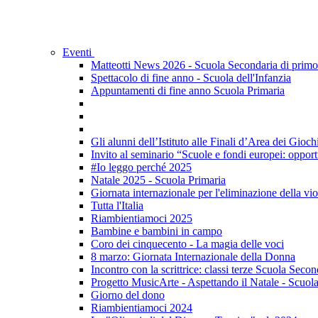
Eventi
Matteotti News 2026 - Scuola Secondaria di primo
Spettacolo di fine anno - Scuola dell'Infanzia
Appuntamenti di fine anno Scuola Primaria
Gli alunni dell’Istituto alle Finali d’Area dei Gio
Invito al seminario “Scuole e fondi europei: oppor
#Io leggo perché 2025
Natale 2025 - Scuola Primaria
Giornata internazionale per l'eliminazione della vi
Tutta l'Italia
Riambientiamoci 2025
Bambine e bambini in campo
Coro dei cinquecento - La magia delle voci
8 marzo: Giornata Internazionale della Donna
Incontro con la scrittrice: classi terze Scuola Secon
Progetto MusicArte - Aspettando il Natale - Scuola
Giorno del dono
Riambientiamoci 2024