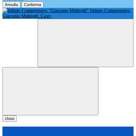
Annulla
Conferma
Istituto Comprensivo
Giacomo Matteotti
Cave
close