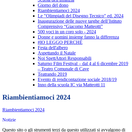
Giorno del dono
Riambientiamoci 2024
Le "Olimpiadi del Disegno Tecnico" ed. 2024
Inaugurazione delle nuove targhe dell’Istituto
Comprensivo “Giacomo Matteotti”
500 voci in un coro solo - 2024
Donne e uomini insieme fanno la differenza
#IO LEGGO PERCHÉ
Festa dell'albero
Aspettando il Natale
Noi SpettAttori Responsabili
Saturno Film Festival – dal 4 al 6 dicembre 2019
– Teatro Comunale di Cave
Teatrando 2019
Evento di rendicontazione sociale 2018/19
Inno della scuola IC via Matteotti 11
Riambientiamoci 2024
Riambientiamoci 2024
Notizie
Questo sito o gli strumenti terzi da questo utilizzati si avvalgono di