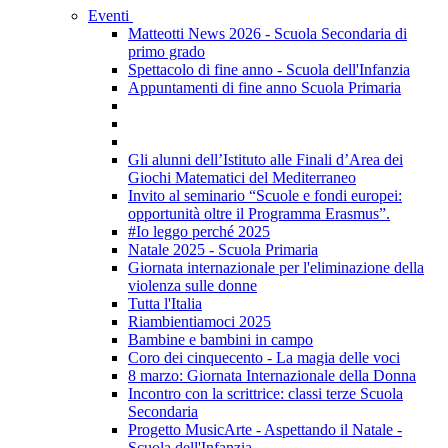
Eventi
Matteotti News 2026 - Scuola Secondaria di
primo grado
Spettacolo di fine anno - Scuola dell'Infanzia
Appuntamenti di fine anno Scuola Primaria
Gli alunni dell’Istituto alle Finali d’Area dei
Giochi Matematici del Mediterraneo
Invito al seminario “Scuole e fondi europei:
opportunità oltre il Programma Erasmus”.
#Io leggo perché 2025
Natale 2025 - Scuola Primaria
Giornata internazionale per l'eliminazione della
violenza sulle donne
Tutta l'Italia
Riambientiamoci 2025
Bambine e bambini in campo
Coro dei cinquecento - La magia delle voci
8 marzo: Giornata Internazionale della Donna
Incontro con la scrittrice: classi terze Scuola
Secondaria
Progetto MusicArte - Aspettando il Natale -
Scuola dell'Infanzia