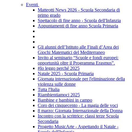
Eventi
Matteotti News 2026 - Scuola Secondaria di
primo grado
Spettacolo di fine anno - Scuola dell'Infanzia
Appuntamenti di fine anno Scuola Primaria
Gli alunni dell’Istituto alle Finali d’Area dei
Giochi Matematici del Mediterraneo
Invito al seminario “Scuole e fondi europei:
opportunità oltre il Programma Erasmus”.
#Io leggo perché 2025
Natale 2025 - Scuola Primaria
Giornata internazionale per l'eliminazione della
violenza sulle donne
Tutta l'Italia
Riambientiamoci 2025
Bambine e bambini in campo
Coro dei cinquecento - La magia delle voci
8 marzo: Giornata Internazionale della Donna
Incontro con la scrittrice: classi terze Scuola
Secondaria
Progetto MusicArte - Aspettando il Natale -
Scuola dell'Infanzia