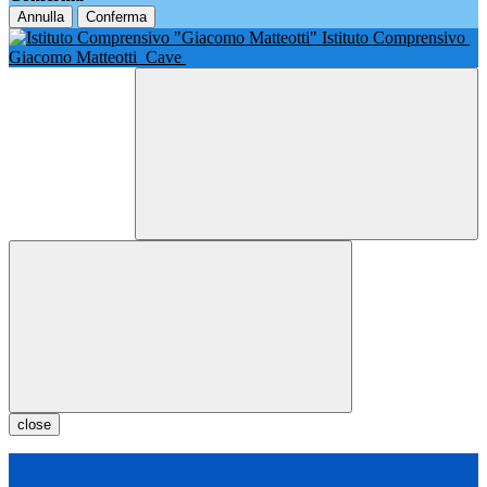
Annulla
Conferma
Istituto Comprensivo
Giacomo Matteotti
Cave
close