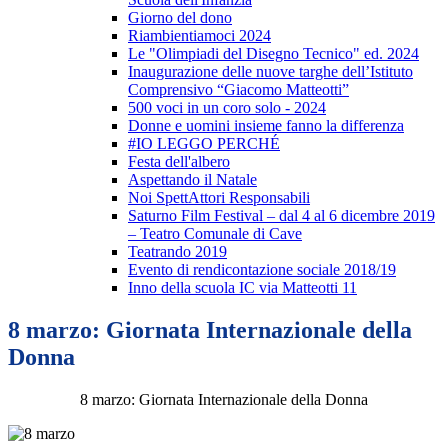
Giorno del dono
Riambientiamoci 2024
Le "Olimpiadi del Disegno Tecnico" ed. 2024
Inaugurazione delle nuove targhe dell’Istituto
Comprensivo “Giacomo Matteotti”
500 voci in un coro solo - 2024
Donne e uomini insieme fanno la differenza
#IO LEGGO PERCHÉ
Festa dell'albero
Aspettando il Natale
Noi SpettAttori Responsabili
Saturno Film Festival – dal 4 al 6 dicembre 2019
– Teatro Comunale di Cave
Teatrando 2019
Evento di rendicontazione sociale 2018/19
Inno della scuola IC via Matteotti 11
8 marzo: Giornata Internazionale della
Donna
8 marzo: Giornata Internazionale della Donna