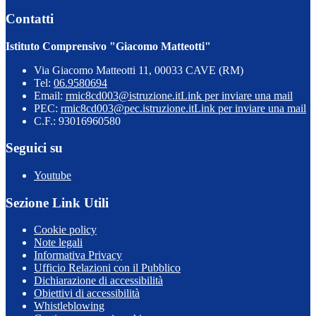
Contatti
Istituto Comprensivo "Giacomo Matteotti"
Via Giacomo Matteotti 11, 00033 CAVE (RM)
Tel:
06.9580694
Email:
rmic8cd003@istruzione.it
Link per inviare una mail
PEC:
rmic8cd003@pec.istruzione.it
Link per inviare una mail
C.F.: 93016960580
Seguici su
Youtube
Sezione Link Utili
Cookie policy
Note legali
Informativa Privacy
Ufficio Relazioni con il Pubblico
Dichiarazione di accessibilità
Obiettivi di accessibilità
Whistleblowing