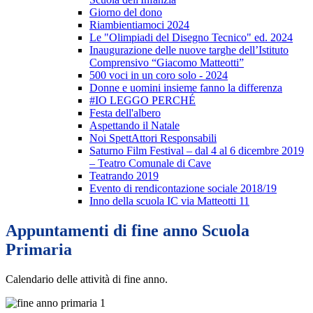
Giorno del dono
Riambientiamoci 2024
Le "Olimpiadi del Disegno Tecnico" ed. 2024
Inaugurazione delle nuove targhe dell’Istituto
Comprensivo “Giacomo Matteotti”
500 voci in un coro solo - 2024
Donne e uomini insieme fanno la differenza
#IO LEGGO PERCHÉ
Festa dell'albero
Aspettando il Natale
Noi SpettAttori Responsabili
Saturno Film Festival – dal 4 al 6 dicembre 2019
– Teatro Comunale di Cave
Teatrando 2019
Evento di rendicontazione sociale 2018/19
Inno della scuola IC via Matteotti 11
Appuntamenti di fine anno Scuola
Primaria
Calendario delle attività di fine anno.