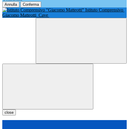
Annulla
Conferma
Istituto Comprensivo
Giacomo Matteotti
Cave
close