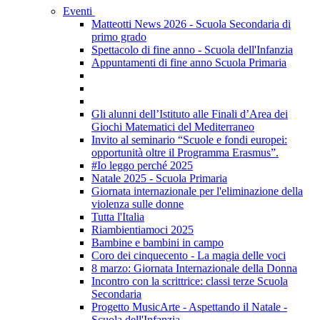
Eventi
Matteotti News 2026 - Scuola Secondaria di
primo grado
Spettacolo di fine anno - Scuola dell'Infanzia
Appuntamenti di fine anno Scuola Primaria
Gli alunni dell’Istituto alle Finali d’Area dei
Giochi Matematici del Mediterraneo
Invito al seminario “Scuole e fondi europei:
opportunità oltre il Programma Erasmus”.
#Io leggo perché 2025
Natale 2025 - Scuola Primaria
Giornata internazionale per l'eliminazione della
violenza sulle donne
Tutta l'Italia
Riambientiamoci 2025
Bambine e bambini in campo
Coro dei cinquecento - La magia delle voci
8 marzo: Giornata Internazionale della Donna
Incontro con la scrittrice: classi terze Scuola
Secondaria
Progetto MusicArte - Aspettando il Natale -
Scuola dell'Infanzia