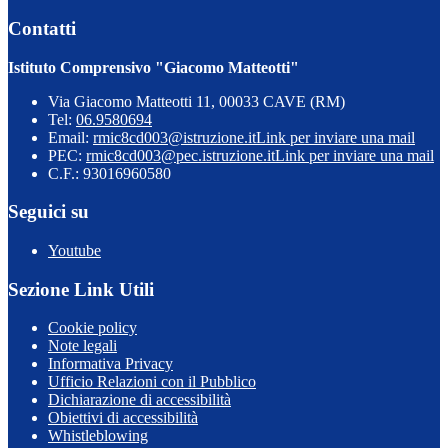
Contatti
Istituto Comprensivo "Giacomo Matteotti"
Via Giacomo Matteotti 11, 00033 CAVE (RM)
Tel:
06.9580694
Email:
rmic8cd003@istruzione.it
Link per inviare una mail
PEC:
rmic8cd003@pec.istruzione.it
Link per inviare una mail
C.F.: 93016960580
Seguici su
Youtube
Sezione Link Utili
Cookie policy
Note legali
Informativa Privacy
Ufficio Relazioni con il Pubblico
Dichiarazione di accessibilità
Obiettivi di accessibilità
Whistleblowing