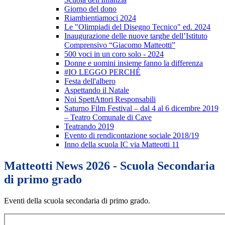
Giorno del dono
Riambientiamoci 2024
Le "Olimpiadi del Disegno Tecnico" ed. 2024
Inaugurazione delle nuove targhe dell’Istituto
Comprensivo “Giacomo Matteotti”
500 voci in un coro solo - 2024
Donne e uomini insieme fanno la differenza
#IO LEGGO PERCHÉ
Festa dell'albero
Aspettando il Natale
Noi SpettAttori Responsabili
Saturno Film Festival – dal 4 al 6 dicembre 2019
– Teatro Comunale di Cave
Teatrando 2019
Evento di rendicontazione sociale 2018/19
Inno della scuola IC via Matteotti 11
Matteotti News 2026 - Scuola Secondaria
di primo grado
Eventi della scuola secondaria di primo grado.