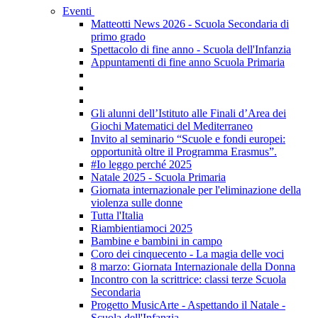
Eventi
Matteotti News 2026 - Scuola Secondaria di
primo grado
Spettacolo di fine anno - Scuola dell'Infanzia
Appuntamenti di fine anno Scuola Primaria
Gli alunni dell’Istituto alle Finali d’Area dei
Giochi Matematici del Mediterraneo
Invito al seminario “Scuole e fondi europei:
opportunità oltre il Programma Erasmus”.
#Io leggo perché 2025
Natale 2025 - Scuola Primaria
Giornata internazionale per l'eliminazione della
violenza sulle donne
Tutta l'Italia
Riambientiamoci 2025
Bambine e bambini in campo
Coro dei cinquecento - La magia delle voci
8 marzo: Giornata Internazionale della Donna
Incontro con la scrittrice: classi terze Scuola
Secondaria
Progetto MusicArte - Aspettando il Natale -
Scuola dell'Infanzia