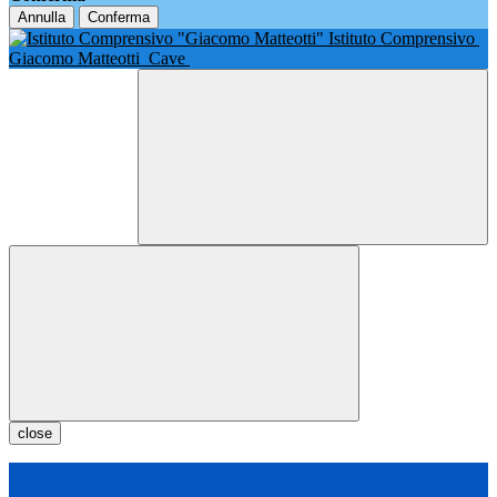
Annulla
Conferma
Istituto Comprensivo
Giacomo Matteotti
Cave
close