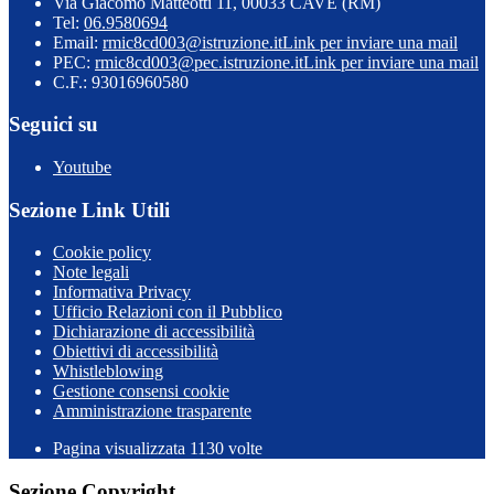
Via Giacomo Matteotti 11, 00033 CAVE (RM)
Tel:
06.9580694
Email:
rmic8cd003@istruzione.it
Link per inviare una mail
PEC:
rmic8cd003@pec.istruzione.it
Link per inviare una mail
C.F.: 93016960580
Seguici su
Youtube
Sezione Link Utili
Cookie policy
Note legali
Informativa Privacy
Ufficio Relazioni con il Pubblico
Dichiarazione di accessibilità
Obiettivi di accessibilità
Whistleblowing
Gestione consensi cookie
Amministrazione trasparente
Pagina visualizzata
1130
volte
Sezione Copyright