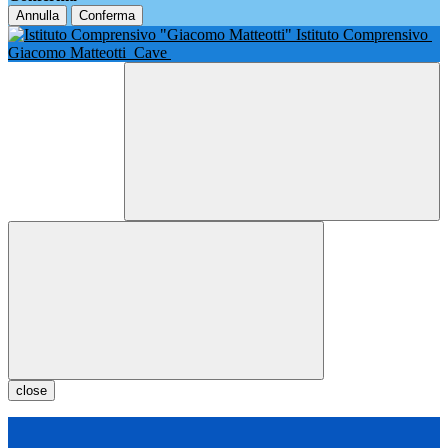
Annulla
Conferma
Istituto Comprensivo
Giacomo Matteotti
Cave
close