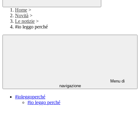
Home
>
Novità
>
Le notizie
>
#io leggo perché
Menu di
navigazione
#ioleggoperché
#io leggo perché