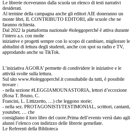
Le librerie riceveranno dalla scuola un elenco di testi narrativi
desiderati.
Al termine della campagna anche gli editori AIE doneranno un
monte libri, IL CONTRIBUTO EDITORI, alle scuole che ne
faranno richiesta.
Dal 2022 la piattaforma nazionale #ioleggoperché è attiva durante
l’intero a.s. con molte
iniziative e progetti sempre con lo scopo di cambiare, migliorare le
abitudini di lettura degli studenti, anche con spot su radio e TV,
approdando anche su TikTok.
L’iniziativa AGORA’ permette di condividere le iniziative e le
attività svolte sulla lettura.
Sul sito www.#ioleggoperché.it consultabile da tutti, è possibile
trovare :
- nella sezione #LEGGIAMOUNASTORIA, lettori d’eccezione
(Rosa T. Bruno, C.
Francini, L. Littizzetto, …) che leggono storie;
- nella sez. PROTAGONISTI/TESTIMONIAL, scrittori, cantanti,
youtuber, … che
consigliano il loro libro del cuore.Prima dell’evento verrà dato agli
alunni l’elenco con indirizzo delle librerie gemellate.
Le Referenti della Biblioteca