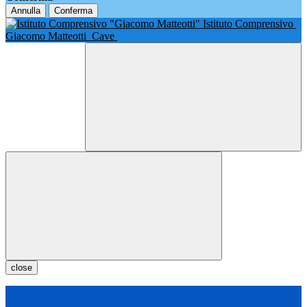
Annulla
Conferma
Istituto Comprensivo
Giacomo Matteotti
Cave
close