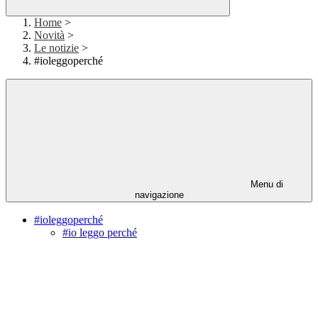
Home
>
Novità
>
Le notizie
>
#ioleggoperché
Menu di
navigazione
#ioleggoperché
#io leggo perché