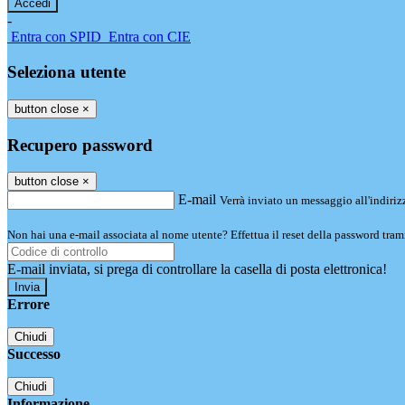
-
Entra con SPID
Entra con CIE
Seleziona utente
button close
×
Recupero password
button close
×
E-mail
Verrà inviato un messaggio all'indirizz
Non hai una e-mail associata al nome utente? Effettua il reset della password tram
E-mail inviata, si prega di controllare la casella di posta elettronica!
Errore
Chiudi
Successo
Chiudi
Informazione