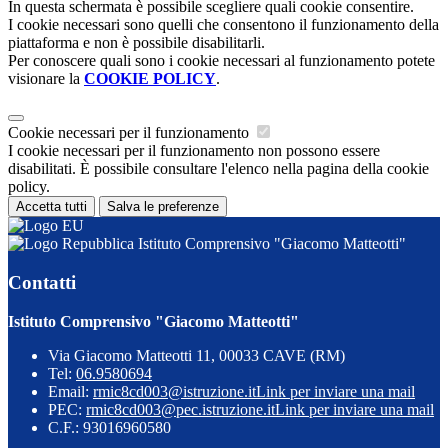
In questa schermata è possibile scegliere quali cookie consentire.
I cookie necessari sono quelli che consentono il funzionamento della
piattaforma e non è possibile disabilitarli.
Per conoscere quali sono i cookie necessari al funzionamento potete
visionare la
COOKIE POLICY
.
Cookie necessari per il funzionamento
I cookie necessari per il funzionamento non possono essere
disabilitati. È possibile consultare l'elenco nella pagina della cookie
policy.
Accetta tutti
Salva le preferenze
Istituto Comprensivo "Giacomo Matteotti"
Contatti
Istituto Comprensivo "Giacomo Matteotti"
Via Giacomo Matteotti 11, 00033 CAVE (RM)
Tel:
06.9580694
Email:
rmic8cd003@istruzione.it
Link per inviare una mail
PEC:
rmic8cd003@pec.istruzione.it
Link per inviare una mail
C.F.: 93016960580