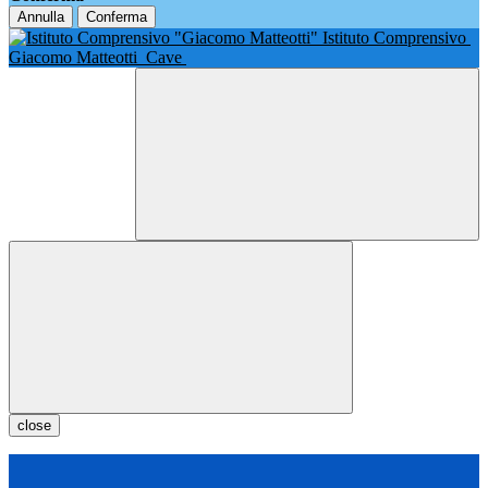
Annulla
Conferma
Istituto Comprensivo
Giacomo Matteotti
Cave
close