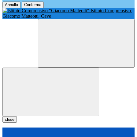
Annulla
Conferma
Istituto Comprensivo
Giacomo Matteotti
Cave
close