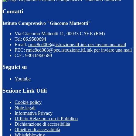
Contatti
Istituto Comprensivo "Giacomo Matteotti"
Via Giacomo Matteotti 11, 00033 CAVE (RM)
Tel:
06.9580694
Email:
rmic8cd003@istruzione.it
Link per inviare una mail
PEC:
rmic8cd003@pec.istruzione.it
Link per inviare una mail
C.F.: 93016960580
Seguici su
Youtube
Sezione Link Utili
Cookie policy
Note legali
Informativa Privacy
Ufficio Relazioni con il Pubblico
Dichiarazione di accessibilità
Obiettivi di accessibilità
Whistleblowing