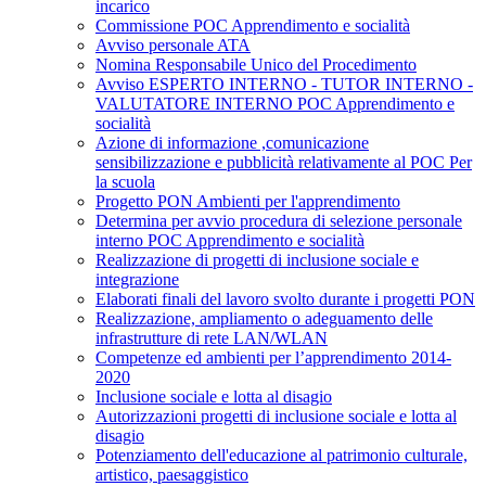
incarico
Commissione POC Apprendimento e socialità
Avviso personale ATA
Nomina Responsabile Unico del Procedimento
Avviso ESPERTO INTERNO - TUTOR INTERNO -
VALUTATORE INTERNO POC Apprendimento e
socialità
Azione di informazione ,comunicazione
sensibilizzazione e pubblicità relativamente al POC Per
la scuola
Progetto PON Ambienti per l'apprendimento
Determina per avvio procedura di selezione personale
interno POC Apprendimento e socialità
Realizzazione di progetti di inclusione sociale e
integrazione
Elaborati finali del lavoro svolto durante i progetti PON
Realizzazione, ampliamento o adeguamento delle
infrastrutture di rete LAN/WLAN
Competenze ed ambienti per l’apprendimento 2014-
2020
Inclusione sociale e lotta al disagio
Autorizzazioni progetti di inclusione sociale e lotta al
disagio
Potenziamento dell'educazione al patrimonio culturale,
artistico, paesaggistico