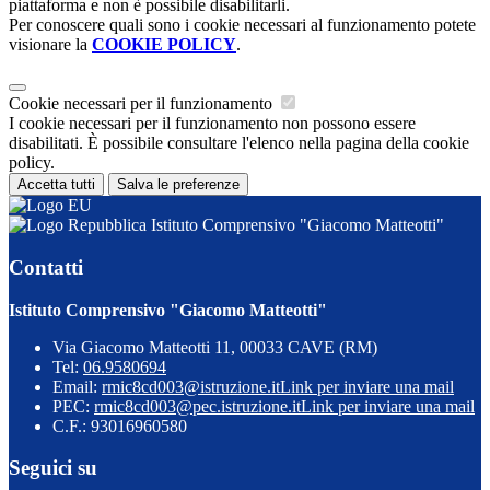
piattaforma e non è possibile disabilitarli.
Per conoscere quali sono i cookie necessari al funzionamento potete
visionare la
COOKIE POLICY
.
Cookie necessari per il funzionamento
I cookie necessari per il funzionamento non possono essere
disabilitati. È possibile consultare l'elenco nella pagina della cookie
policy.
Accetta tutti
Salva le preferenze
Istituto Comprensivo "Giacomo Matteotti"
Contatti
Istituto Comprensivo "Giacomo Matteotti"
Via Giacomo Matteotti 11, 00033 CAVE (RM)
Tel:
06.9580694
Email:
rmic8cd003@istruzione.it
Link per inviare una mail
PEC:
rmic8cd003@pec.istruzione.it
Link per inviare una mail
C.F.: 93016960580
Seguici su