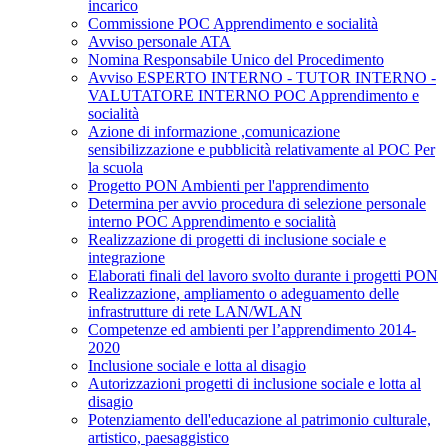
incarico
Commissione POC Apprendimento e socialità
Avviso personale ATA
Nomina Responsabile Unico del Procedimento
Avviso ESPERTO INTERNO - TUTOR INTERNO -
VALUTATORE INTERNO POC Apprendimento e
socialità
Azione di informazione ,comunicazione
sensibilizzazione e pubblicità relativamente al POC Per
la scuola
Progetto PON Ambienti per l'apprendimento
Determina per avvio procedura di selezione personale
interno POC Apprendimento e socialità
Realizzazione di progetti di inclusione sociale e
integrazione
Elaborati finali del lavoro svolto durante i progetti PON
Realizzazione, ampliamento o adeguamento delle
infrastrutture di rete LAN/WLAN
Competenze ed ambienti per l’apprendimento 2014-
2020
Inclusione sociale e lotta al disagio
Autorizzazioni progetti di inclusione sociale e lotta al
disagio
Potenziamento dell'educazione al patrimonio culturale,
artistico, paesaggistico