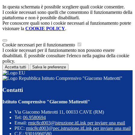
In questa schermata è possibile scegliere quali cookie consentire.
I cookie necessari sono quelli che consentono il funzionamento della
piattaforma e non è possibile disabilitarli.
Per conoscere quali sono i cookie necessari al funzionamento potete
visionare la
COOKIE POLICY
.
Cookie necessari per il funzionamento
I cookie necessari per il funzionamento non possono essere
disabilitati. È possibile consultare l'elenco nella pagina della cookie
policy.
Accetta tutti
Salva le preferenze
Istituto Comprensivo "Giacomo Matteotti"
Contatti
Istituto Comprensivo "Giacomo Matteotti"
Via Giacomo Matteotti 11, 00033 CAVE (RM)
Tel:
06.9580694
Email:
rmic8cd003@istruzione.it
Link per inviare una mail
PEC:
rmic8cd003@pec.istruzione.it
Link per inviare una mail
C.F.: 93016960580