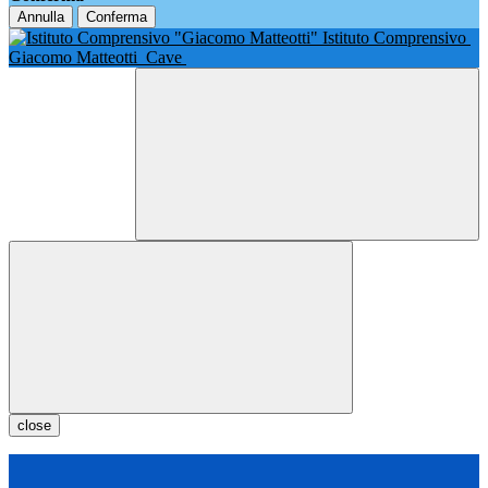
Annulla
Conferma
Istituto Comprensivo
Giacomo Matteotti
Cave
close