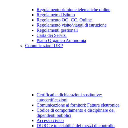
Regolamento riunione telematiche online
Regolameto d'Istituto
Regolamento OO. CC. Online
Regolamento visite/viaggi di istruzione
Regolamenti gestionali
Carta dei Servizi
Piano Organico Autonomia
Comunicazioni URP
Certificati e dichiarazioni sostitutive:
autocertificazioni
Comunicazione ai fornitori: Fattura elettronica
Codice di comportamento e disciplinare dei
dipendenti pubblici
Accesso civico
DURC e tracciabilità dei mezzi di controllo