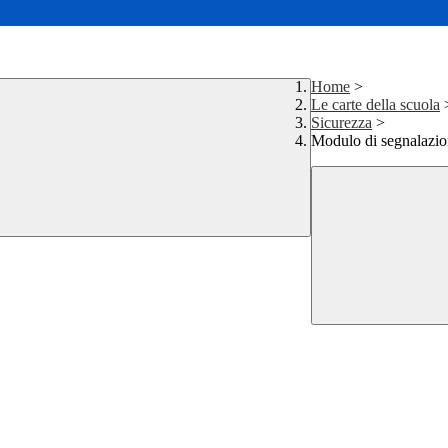
Home
>
Le carte della scuola
Sicurezza
>
Modulo di segnalazion