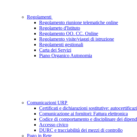
Regolamenti
Regolamento riunione telematiche online
Regolameto d'Istituto
Regolamento OO. CC. Online
Regolamento visite/viaggi di istruzione
Regolamenti gestionali
Carta dei Servizi
Piano Organico Autonomia
Comunicazioni URP
Certificati e dichiarazioni sostitutive: autocertificaz
Comunicazione ai fornitori: Fattura elettronica
Codice di comportamento e disciplinare dei dipend
Accesso civico
DURC e tracciabilità dei mezzi di controllo
Pago in Rete