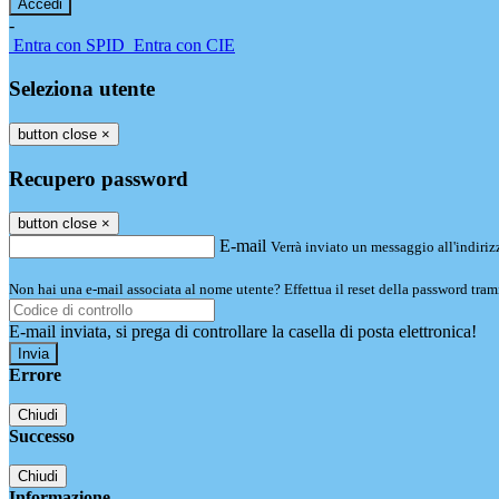
-
Entra con SPID
Entra con CIE
Seleziona utente
button close
×
Recupero password
button close
×
E-mail
Verrà inviato un messaggio all'indirizz
Non hai una e-mail associata al nome utente? Effettua il reset della password tram
E-mail inviata, si prega di controllare la casella di posta elettronica!
Errore
Chiudi
Successo
Chiudi
Informazione