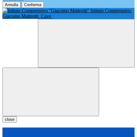
Annulla
Conferma
Istituto Comprensivo
Giacomo Matteotti
Cave
close