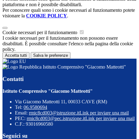
piattaforma e non è possibile disabilitarli.
Per conoscere quali sono i cookie necessari al funzionamento potete
visionare la
COOKIE POLICY
.
Cookie necessari per il funzionamento
I cookie necessari per il funzionamento non possono essere
disabilitati. È possibile consultare l'elenco nella pagina della cookie
policy.
Accetta tutti
Salva le preferenze
Istituto Comprensivo "Giacomo Matteotti"
Contatti
Istituto Comprensivo "Giacomo Matteotti"
Via Giacomo Matteotti 11, 00033 CAVE (RM)
Tel:
06.9580694
Email:
rmic8cd003@istruzione.it
Link per inviare una mail
PEC:
rmic8cd003@pec.istruzione.it
Link per inviare una mail
C.F.: 93016960580
Seguici su