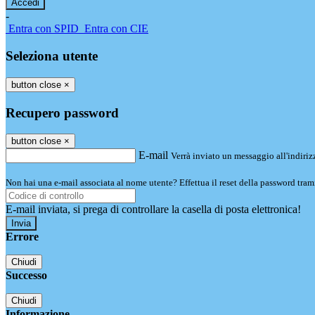
-
Entra con SPID
Entra con CIE
Seleziona utente
button close
×
Recupero password
button close
×
E-mail
Verrà inviato un messaggio all'indirizz
Non hai una e-mail associata al nome utente? Effettua il reset della password tram
E-mail inviata, si prega di controllare la casella di posta elettronica!
Errore
Chiudi
Successo
Chiudi
Informazione