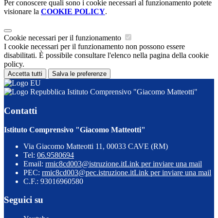
Per conoscere quali sono i cookie necessari al funzionamento potete
visionare la
COOKIE POLICY
.
Cookie necessari per il funzionamento
I cookie necessari per il funzionamento non possono essere
disabilitati. È possibile consultare l'elenco nella pagina della cookie
policy.
Accetta tutti
Salva le preferenze
Istituto Comprensivo "Giacomo Matteotti"
Contatti
Istituto Comprensivo "Giacomo Matteotti"
Via Giacomo Matteotti 11, 00033 CAVE (RM)
Tel:
06.9580694
Email:
rmic8cd003@istruzione.it
Link per inviare una mail
PEC:
rmic8cd003@pec.istruzione.it
Link per inviare una mail
C.F.: 93016960580
Seguici su