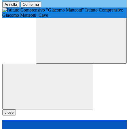
Annulla
Conferma
Istituto Comprensivo
Giacomo Matteotti
Cave
close