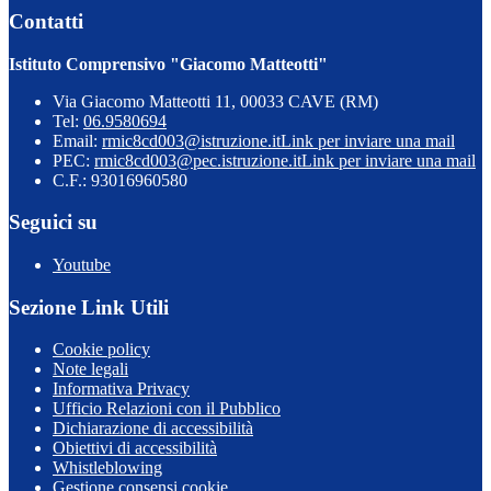
Contatti
Istituto Comprensivo "Giacomo Matteotti"
Via Giacomo Matteotti 11, 00033 CAVE (RM)
Tel:
06.9580694
Email:
rmic8cd003@istruzione.it
Link per inviare una mail
PEC:
rmic8cd003@pec.istruzione.it
Link per inviare una mail
C.F.: 93016960580
Seguici su
Youtube
Sezione Link Utili
Cookie policy
Note legali
Informativa Privacy
Ufficio Relazioni con il Pubblico
Dichiarazione di accessibilità
Obiettivi di accessibilità
Whistleblowing
Gestione consensi cookie