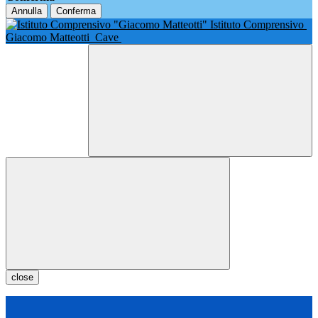
Annulla
Conferma
Istituto Comprensivo
Giacomo Matteotti
Cave
close