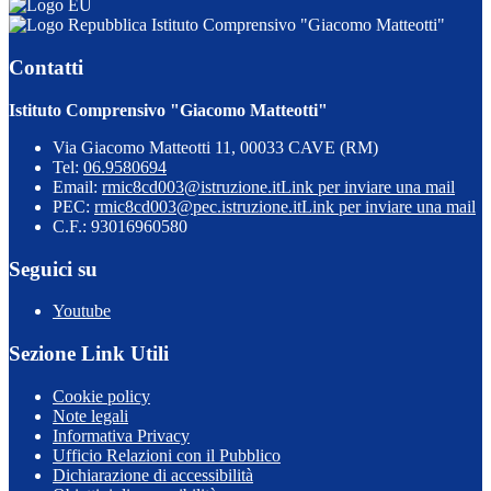
Istituto Comprensivo "Giacomo Matteotti"
Contatti
Istituto Comprensivo "Giacomo Matteotti"
Via Giacomo Matteotti 11, 00033 CAVE (RM)
Tel:
06.9580694
Email:
rmic8cd003@istruzione.it
Link per inviare una mail
PEC:
rmic8cd003@pec.istruzione.it
Link per inviare una mail
C.F.: 93016960580
Seguici su
Youtube
Sezione Link Utili
Cookie policy
Note legali
Informativa Privacy
Ufficio Relazioni con il Pubblico
Dichiarazione di accessibilità