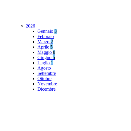
2026
Gennaio
3
Febbraio
Marzo
2
Aprile
5
Maggio
8
Giugno
5
Luglio
1
Agosto
Settembre
Ottobre
Novembre
Dicembre