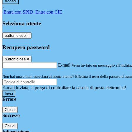
-
Entra con SPID
Entra con CIE
Seleziona utente
button close
×
Recupero password
button close
×
E-mail
Verrà inviato un messaggio all'indirizz
Non hai una e-mail associata al nome utente? Effettua il reset della password tram
E-mail inviata, si prega di controllare la casella di posta elettronica!
Errore
Chiudi
Successo
Chiudi
Informazione